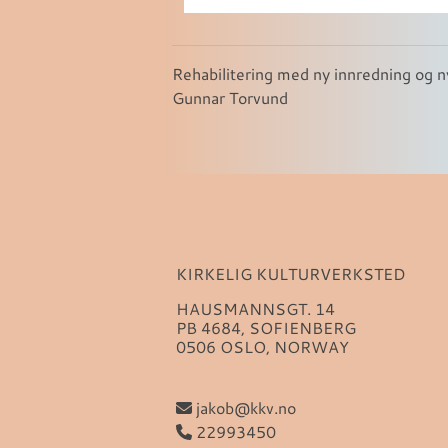
Rehabilitering med ny innredning og 
Gunnar Torvund
KIRKELIG KULTURVERKSTED
HAUSMANNSGT. 14
PB 4684, SOFIENBERG
0506 OSLO, NORWAY
jakob@kkv.no
22993450