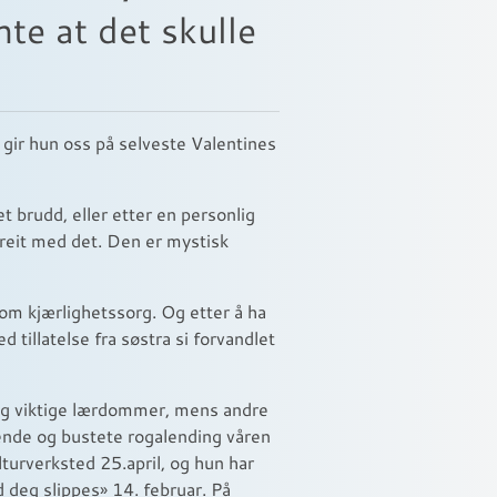
e at det skulle
gir hun oss på selveste Valentines
t brudd, eller etter en personlig
greit med det. Den er mystisk
n om kjærlighetssorg. Og etter å ha
 tillatelse fra søstra si forvandlet
v og viktige lærdommer, mens andre
lende og bustete rogalending våren
lturverksted 25.april, og hun har
d deg slippes» 14. februar. På