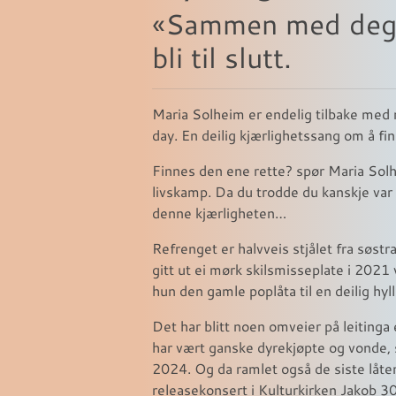
«Sammen med deg» 
bli til slutt.
Maria Solheim er endelig tilbake med
day. En deilig kjærlighetssang om å fi
Finnes den ene rette? spør Maria Solhe
livskamp. Da du trodde du kanskje var
denne kjærligheten…
Refrenget er halvveis stjålet fra søstr
gitt ut ei mørk skilsmisseplate i 2021 
hun den gamle poplåta til en deilig hyll
Det har blitt noen omveier på leitinga
har vært ganske dyrekjøpte og vonde, 
2024. Og da ramlet også de siste låten
releasekonsert i Kulturkirken Jakob 30