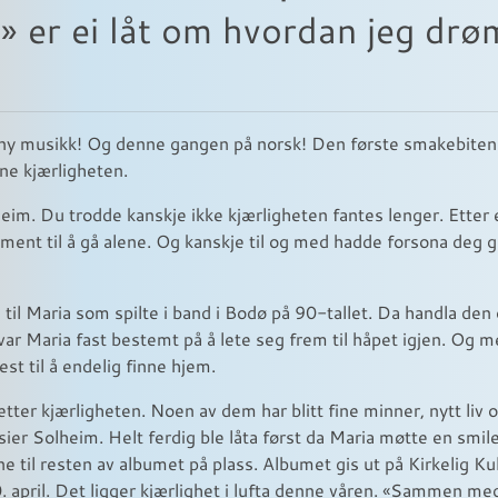
er ei låt om hvordan jeg drømt
 ny musikk! Og denne gangen på norsk! Den første smakebiten 
nne kjærligheten.
im. Du trodde kanskje ikke kjærligheten fantes lenger. Etter e
 ment til å gå alene. Og kanskje til og med hadde forsona deg 
a til Maria som spilte i band i Bodø på 90-tallet. Da handla de
var Maria fast bestemt på å lete seg frem til håpet igjen. Og med
est til å endelig finne hjem.
 etter kjærligheten. Noen av dem har blitt fine minner, nytt li
sier Solheim. Helt ferdig ble låta først da Maria møtte en smi
e til resten av albumet på plass. Albumet gis ut på Kirkelig Ku
. april. Det ligger kjærlighet i lufta denne våren. «Sammen me