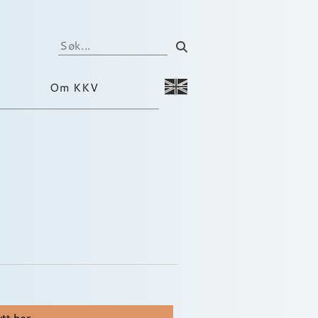
Om KKV
tt her