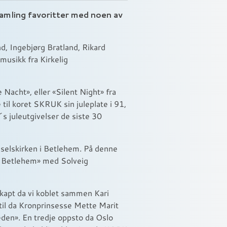
samling favoritter med noen av
nd, Ingebjørg Bratland, Rikard
usikk fra Kirkelig
 Nacht», eller «Silent Night» fra
til koret SKRUK sin juleplate i 91,
s juleutgivelser de siste 30
ødselskirken i Betlehem. På denne
 i Betlehem» med Solveig
skapt da vi koblet sammen Kari
il da Kronprinsesse Mette Marit
leden». En tredje oppsto da Oslo