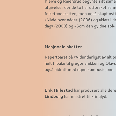
Kleive og Reiersrud begynte sitt sama
utgivelser der de to har utforsket sam
folketoneskatten, men også skapt nytt 
«Nåde over nåde» (2006) og «Natt i de
dag» (2000) og «Som den gyldne sol»
Nasjonale skatter
Repertoaret på «Vidunderligst av alt p
helt tilbake til gregorianikken og Ol
også bidratt med egne komposisjoner 
Erik Hillestad
har produsert alle dere
Lindberg
har mastret til kringlyd.