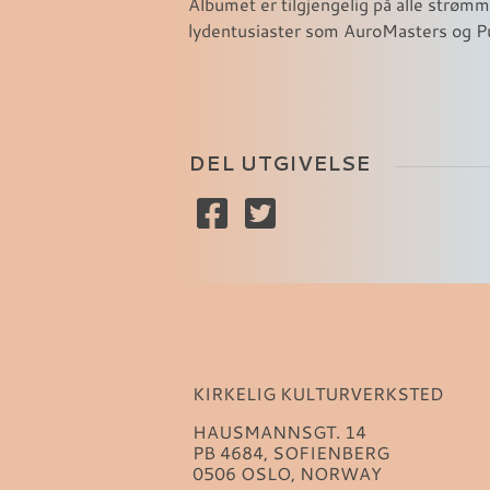
Albumet er tilgjengelig på alle strømm
lydentusiaster som AuroMasters og P
DEL UTGIVELSE
KIRKELIG KULTURVERKSTED
HAUSMANNSGT. 14
PB 4684, SOFIENBERG
0506 OSLO, NORWAY