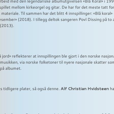
rbeid med den legendariske albumutgivelsen «Blå Koral» i 1991
spillet mellom kirkeorgel og gitar. De har for det meste tatt fo
materiale. Til sammen har det blitt 4 innspillinger: «Blå kora
sember» (2018). I tillegg deltok sangeren Povl Dissing på to
 (2013).
å jord» reflekterer at innspillingen ble gjort i den norske nas
avsmusikken, via norske folketoner til nyere nasjonale skatter
på albumet.
Alf Christian Hvidsteen
s tidligere plater, så også denne.
ha