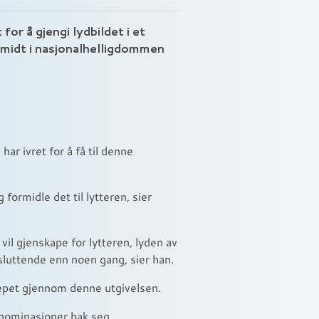
for å gjengi lydbildet i et
midt i nasjonalhelligdommen
ar ivret for å få til denne
formidle det til lytteren, sier
vil gjenskape for lytteren, lyden av
msluttende enn noen gang, sier han.
repet gjennom denne utgivelsen.
nominasjoner bak seg.