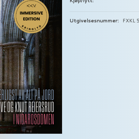
Kjøp/lytt:
Utgivelsesnummer:
FXKL 