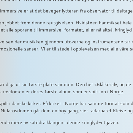
l immersive er at det beveger lytteren fra observatør til deltage
en jobbet frem denne reutgivelsen. Hvidsteen har mikset hele
et alle sporene til immersive-formatet, eller nå altså, kringly
evelsen der musikken gjennom utøverne og instrumentene tar e
mosjonelle sanser. Vi er til stede i opplevelsen med alle våre 
rsrud ga ut sin første plate sammen. Den het «Blå koral», og de
darosdomen er deres første album som er spilt inn i Norge.
nnspilt i danske kirker. Få kirker i Norge har samme format som 
n Nidarosdomen går dem en høy gang, sier radarparet Kleive og
 enda mere av katedralklangen i denne kringlyd-utgaven.