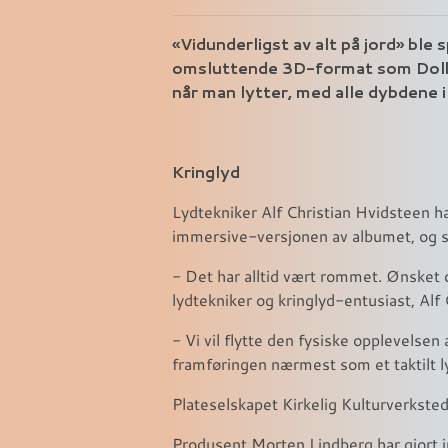
«Vidunderligst av alt på jord» ble 
omsluttende 3D-format som Dolby
når man lytter, med alle dybdene 
Kringlyd
Lydtekniker Alf Christian Hvidsteen har
immersive-versjonen av albumet, og sa
- Det har alltid vært rommet. Ønsket o
lydtekniker og kringlyd-entusiast, Alf 
- Vi vil flytte den fysiske opplevelsen
framføringen nærmest som et taktilt lyd
Plateselskapet Kirkelig Kulturverkste
Produsent Morten Lindberg har gjort 