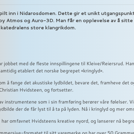
spilt inn i Nidarosdomen. Dette gir et unikt utgangspunkt 
 Atmos og Auro-3D. Man får en opplevelse av å sitte 
i katedralens store klangrikdom.
 jobbet med de fleste innspillingene til Kleive/Reiersrud. Han h
mtidig etablert det norske begrepet «kringlyd».
m å fange det akustiske lydbildet, bevare det, framheve det og 
Christian Hvidsteen, og fortsetter.
 av instrumentene som i sin framføring berører våre følelser. Vi 
bilde der de får lyst til å ta på lyden. Nå i kringlyd og mer o
d har omfavnet Hvidsteens kreative nyord, og lanserer nå beg
immersive-formatet til sitt varemerke og har over 50 Grammy