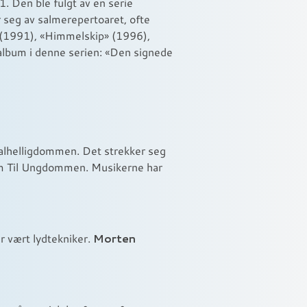
. Den ble fulgt av en serie
r seg av salmerepertoaret, ofte
l» (1991), «Himmelskip» (1996),
 album i denne serien: «Den signede
jonalhelligdommen. Det strekker seg
 som Til Ungdommen. Musikerne har
Morten
r vært lydtekniker.