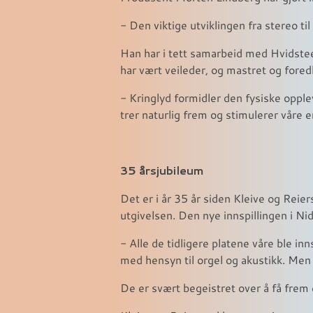
- Den viktige utviklingen fra stereo ti
Han har i tett samarbeid med Hvidste
har vært veileder, og mastret og foredl
- Kringlyd formidler den fysiske oppl
trer naturlig frem og stimulerer våre e
35 årsjubileum
Det er i år 35 år siden Kleive og Reie
utgivelsen. Den nye innspillingen i Ni
- Alle de tidligere platene våre ble i
med hensyn til orgel og akustikk. Me
De er svært begeistret over å få frem