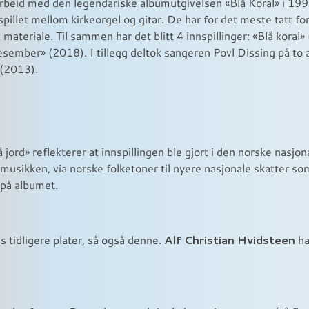
rbeid med den legendariske albumutgivelsen «Blå Koral» i 1991
spillet mellom kirkeorgel og gitar. De har for det meste tatt fo
materiale. Til sammen har det blitt 4 innspillinger: «Blå kora
sember» (2018). I tillegg deltok sangeren Povl Dissing på to
 (2013).
å jord» reflekterer at innspillingen ble gjort i den norske nas
avsmusikken, via norske folketoner til nyere nasjonale skatter
på albumet.
Alf Christian Hvidsteen
s tidligere plater, så også denne.
ha