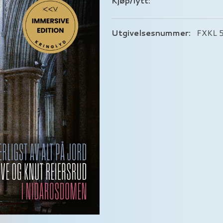
Kjøp/lytt:
Utgivelsesnummer:
FXKL 