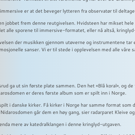
l immersive er at det beveger lytteren fra observatør til deltage
en jobbet frem denne reutgivelsen. Hvidsteen har mikset hele
et alle sporene til immersive-formatet, eller nå altså, kringly
evelsen der musikken gjennom utøverne og instrumentene tar e
mosjonelle sanser. Vi er til stede i opplevelsen med alle våre 
rsrud ga ut sin første plate sammen. Den het «Blå koral», og de
darosdomen er deres første album som er spilt inn i Norge.
nnspilt i danske kirker. Få kirker i Norge har samme format som 
n Nidarosdomen går dem en høy gang, sier radarparet Kleive og
 enda mere av katedralklangen i denne kringlyd-utgaven.