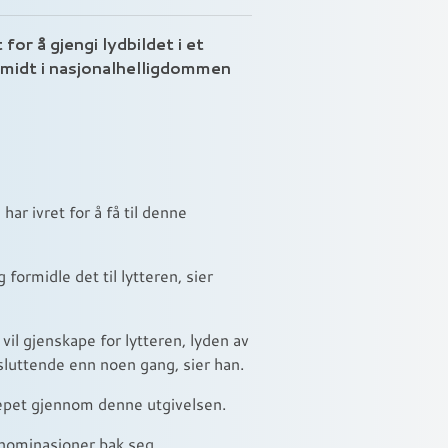
for å gjengi lydbildet i et
midt i nasjonalhelligdommen
ar ivret for å få til denne
formidle det til lytteren, sier
vil gjenskape for lytteren, lyden av
msluttende enn noen gang, sier han.
repet gjennom denne utgivelsen.
nominasjoner bak seg.