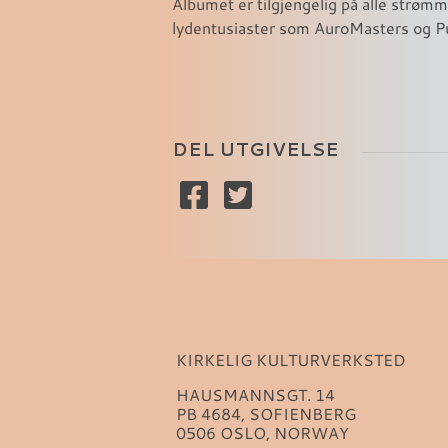
Albumet er tilgjengelig på alle strømm
lydentusiaster som AuroMasters og P
DEL UTGIVELSE
KIRKELIG KULTURVERKSTED
HAUSMANNSGT. 14
PB 4684, SOFIENBERG
0506 OSLO, NORWAY