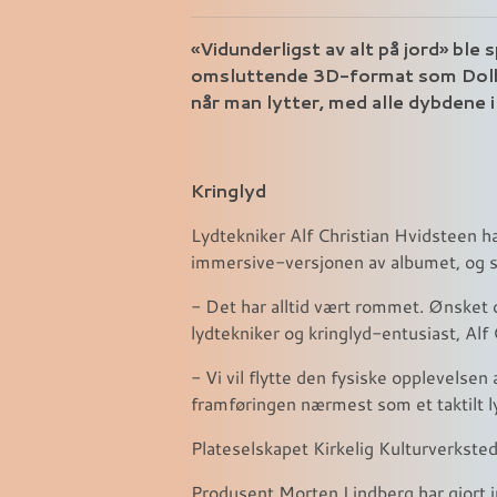
«Vidunderligst av alt på jord» ble 
omsluttende 3D-format som Dolby
når man lytter, med alle dybdene 
Kringlyd
Lydtekniker Alf Christian Hvidsteen har
immersive-versjonen av albumet, og sa
- Det har alltid vært rommet. Ønsket o
lydtekniker og kringlyd-entusiast, Alf 
- Vi vil flytte den fysiske opplevelsen
framføringen nærmest som et taktilt lyd
Plateselskapet Kirkelig Kulturverkste
Produsent Morten Lindberg har gjort 