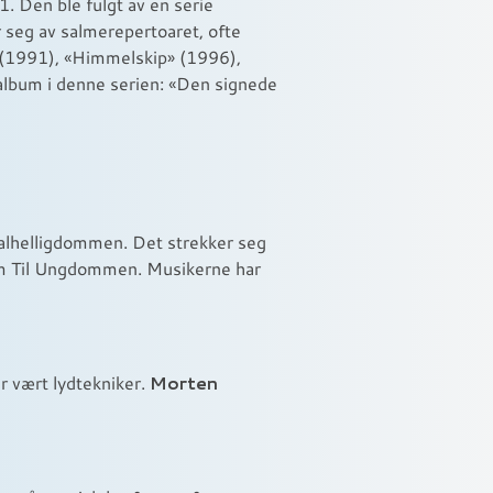
. Den ble fulgt av en serie
r seg av salmerepertoaret, ofte
l» (1991), «Himmelskip» (1996),
 album i denne serien: «Den signede
jonalhelligdommen. Det strekker seg
 som Til Ungdommen. Musikerne har
Morten
r vært lydtekniker.