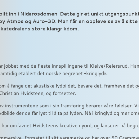
spilt inn i Nidarosdomen. Dette gir et unikt utgangspunkt 
 Atmos og Auro-3D. Man får en opplevelse av å sitte 
i katedralens store klangrikdom.
 jobbet med de fleste innspillingene til Kleive/Reiersrud. Han h
mtidig etablert det norske begrepet «kringlyd».
m å fange det akustiske lydbildet, bevare det, framheve det og 
Christian Hvidsteen, og fortsetter.
 av instrumentene som i sin framføring berører våre følelser. Vi 
bilde der de får lyst til å ta på lyden. Nå i kringlyd og mer o
d har omfavnet Hvidsteens kreative nyord, og lanserer nå beg
immersive-formatet til sitt varemerke og har over 50 Grammy