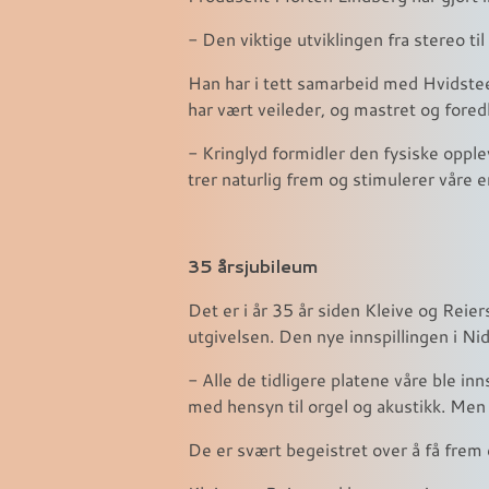
- Den viktige utviklingen fra stereo ti
Han har i tett samarbeid med Hvidste
har vært veileder, og mastret og foredl
- Kringlyd formidler den fysiske oppl
trer naturlig frem og stimulerer våre e
35 årsjubileum
Det er i år 35 år siden Kleive og Reie
utgivelsen. Den nye innspillingen i Ni
- Alle de tidligere platene våre ble i
med hensyn til orgel og akustikk. Me
De er svært begeistret over å få frem