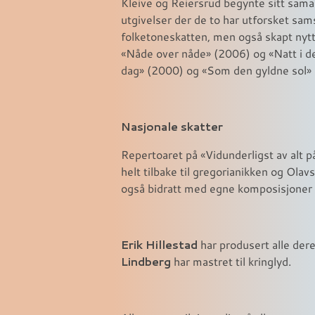
Kleive og Reiersrud begynte sitt sama
utgivelser der de to har utforsket sam
folketoneskatten, men også skapt nytt 
«Nåde over nåde» (2006) og «Natt i de
dag» (2000) og «Som den gyldne sol»
Nasjonale skatter
Repertoaret på «Vidunderligst av alt p
helt tilbake til gregorianikken og Ol
også bidratt med egne komposisjoner 
Erik Hillestad
har produsert alle dere
Lindberg
har mastret til kringlyd.