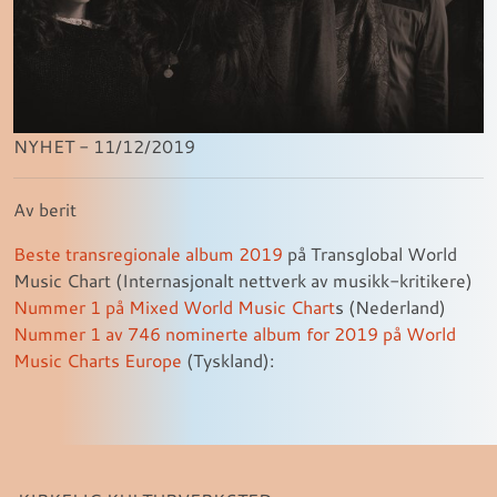
NYHET - 11/12/2019
Av berit
Beste transregionale album 2019
på Transglobal World
Music Chart (Internasjonalt nettverk av musikk-kritikere)
Nummer 1 på Mixed World Music Chart
s (Nederland)
Nummer 1 av 746 nominerte album for 2019 på World
Music Charts Europe
(Tyskland):