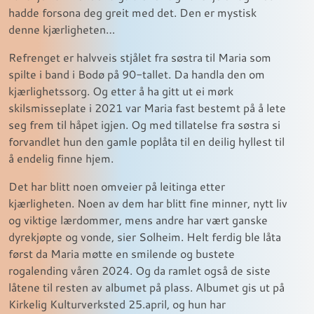
hadde forsona deg greit med det. Den er mystisk
denne kjærligheten…
Refrenget er halvveis stjålet fra søstra til Maria som
spilte i band i Bodø på 90-tallet. Da handla den om
kjærlighetssorg. Og etter å ha gitt ut ei mørk
skilsmisseplate i 2021 var Maria fast bestemt på å lete
seg frem til håpet igjen. Og med tillatelse fra søstra si
forvandlet hun den gamle poplåta til en deilig hyllest til
å endelig finne hjem.
Det har blitt noen omveier på leitinga etter
kjærligheten. Noen av dem har blitt fine minner, nytt liv
og viktige lærdommer, mens andre har vært ganske
dyrekjøpte og vonde, sier Solheim. Helt ferdig ble låta
først da Maria møtte en smilende og bustete
rogalending våren 2024. Og da ramlet også de siste
låtene til resten av albumet på plass. Albumet gis ut på
Kirkelig Kulturverksted 25.april, og hun har