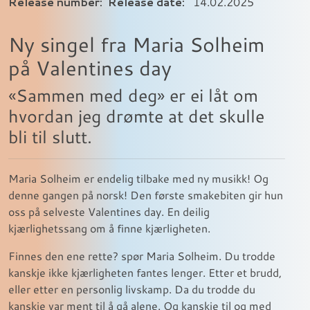
Release number:
Release date:
14.02.2025
Ny singel fra Maria Solheim
på Valentines day
«Sammen med deg» er ei låt om
hvordan jeg drømte at det skulle
bli til slutt.
Maria Solheim er endelig tilbake med ny musikk! Og
denne gangen på norsk! Den første smakebiten gir hun
oss på selveste Valentines day. En deilig
kjærlighetssang om å finne kjærligheten.
Finnes den ene rette? spør Maria Solheim. Du trodde
kanskje ikke kjærligheten fantes lenger. Etter et brudd,
eller etter en personlig livskamp. Da du trodde du
kanskje var ment til å gå alene. Og kanskje til og med